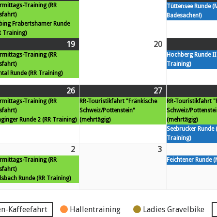
rmittags-Training (RR
12.
Veranstaltungen)
13.
Tüttensee Runde (
sfahrt)
Badesachen!)
gust
August
August
bing Frabertshamer Runde
26
26
 Training)
19
Mi.
(2
20
Do.
rmittags-Training (RR
Hochberg Runde II
19.
Veranstaltungen)
20.
sfahrt)
Training)
gust
August
August
htal Runde (RR Training)
26
26
26
Mi.
(2
27
Do.
(1
rmittags-Training (RR
RR-Touristikfahrt "Fränkische
RR-Touristikfahrt 
26.
Veranstaltungen)
27.
Veranstaltung)
sfahrt)
Schweiz/Pottenstein"
Schweiz/Pottenstei
gust
August
August
ginger Runde 2 (RR Training)
(mehrtägig)
(mehrtägig)
26
26
Seebrucker Runde
Training)
2
Mi.
(2
3
Do.
rmittags-Training (RR
Feichtener Runde (
2.
Veranstaltungen)
3.
sfahrt)
ptember
September
September
lsbach Runde (RR Training)
26
26
n-Kaffeefahrt
Hallentraining
Ladies Gravelbike