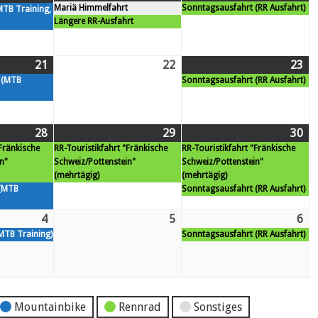
Mariä Himmelfahrt
Sonntagsausfahrt (RR Ausfahrt)
15.
Veranstaltungen)
16.
Ve
MTB Training,
14.
Veranstaltung)
Längere RR-Ausfahrt
August
Au
August
26
26
26
21
Fr.
(1
22
Sa.
23
So.
(1
 (MTB
Sonntagsausfahrt (RR Ausfahrt)
21.
Veranstaltung)
22.
23.
Ve
August
August
Au
26
26
26
28
Fr.
(2
29
Sa.
(1
30
So.
(2
"Fränkische
RR-Touristikfahrt "Fränkische
RR-Touristikfahrt "Fränkische
28.
Veranstaltungen)
29.
Veranstaltung)
30.
Ve
n"
Schweiz/Pottenstein"
Schweiz/Pottenstein"
August
August
Au
(mehrtägig)
(mehrtägig)
26
26
26
 (MTB
Sonntagsausfahrt (RR Ausfahrt)
4
Fr.
(1
5
Sa.
6
So.
(1
MTB Training)
Sonntagsausfahrt (RR Ausfahrt)
4.
Veranstaltung)
5.
6.
Ve
September
September
Se
26
26
26
Mountainbike
Rennrad
Sonstiges