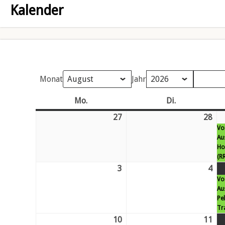
Kalender
Monat
Jahr
Mo.
Montag
Di.
Dienstag
27
Mo.
28
Di.
Vo
27.
28.
Au
Juli
Juli
Ho
26
26
(RR
3
Mo.
4
Di.
Vo
3.
4.
Au
August
Au
Pe
26
26
Tr
10
Mo.
11
Di.