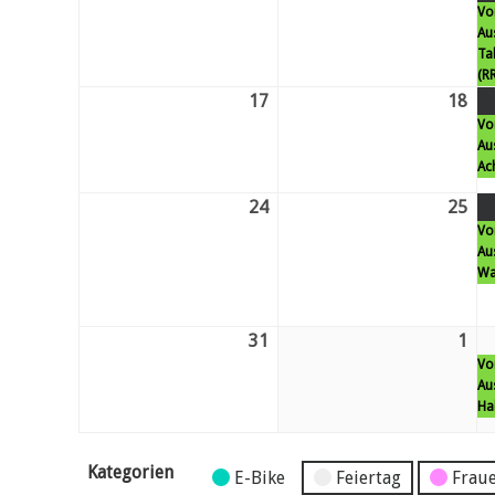
Vo
10.
11.
Au
August
Au
Ta
26
26
(RR
17
Mo.
18
Di.
Vo
17.
18.
Au
August
Au
Ac
26
26
24
Mo.
25
Di.
Vo
24.
25.
Au
August
Au
Wa
26
26
31
Mo.
1
Di.
Vo
31.
1.
Au
August
Se
Ha
26
26
Kategorien
Kategorie
E-Bike
Feiertag
Fraue