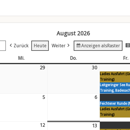
August 2026
Zurück
Heute
Weiter
Anzeigen als
Raster
Mi.
Mittwoch
Do.
Donnerstag
Fr.
29
Mi.
30
Do.
Ladies Ausfahrt (G
29.
30.
Training)
Juli
Juli
Leitgeringer See R
26
26
Training, Badesach
5
Mi.
6
Do.
Feichtener Runde (
5.
6.
Ladies Ausfahrt (G
gust
August
August
Training)
26
26
12
Mi.
13
Do.