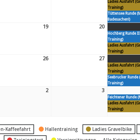
Ladies Ausfahrt (G
12.
13.
Training)
gust
August
August
Tüttensee Runde (
26
26
Badesachen!)
19
Mi.
20
Do.
Hochberg Runde II
19.
20.
Training)
gust
August
August
Ladies Ausfahrt (G
26
26
Training)
26
Mi.
27
Do.
Ladies Ausfahrt (G
26.
27.
Training)
gust
August
August
Seebrucker Runde
26
26
Training)
2
Mi.
3
Do.
Feichtener Runde (
2.
3.
Ladies Ausfahrt (G
ptember
September
September
Training)
26
26
n-Kaffeefahrt
Hallentraining
Ladies Gravelbike