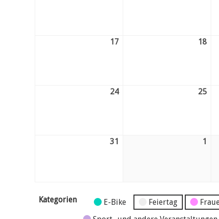
10.
11.
August
Au
26
26
17
Mo.
18
Di.
17.
18.
August
Au
26
26
24
Mo.
25
Di.
24.
25.
August
Au
26
26
31
Mo.
1
Di.
31.
1.
August
Se
26
26
Kategorien
Kategorie
E-Bike
Feiertag
Fraue
ohne