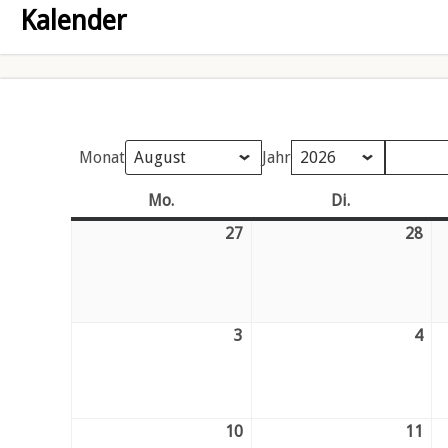
Kalender
Monat
Jahr
Mo.
Montag
Di.
Dienstag
27
Mo.
28
Di.
27.
28.
Juli
Juli
26
26
3
Mo.
4
Di.
3.
4.
August
Au
26
26
10
Mo.
11
Di.