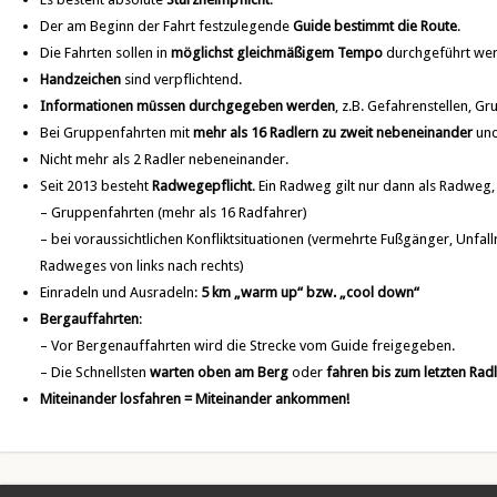
Der am Beginn der Fahrt festzulegende
Guide bestimmt die Route
.
Die Fahrten sollen in
möglichst gleichmäßigem Tempo
durchgeführt we
Handzeichen
sind verpflichtend.
Informationen müssen durchgegeben werden
, z.B. Gefahrenstellen, G
Bei Gruppenfahrten mit
mehr als 16 Radlern zu zweit nebeneinander
und
Nicht mehr als 2 Radler nebeneinander.
Seit 2013 besteht
Radwegepflicht
. Ein Radweg gilt nur dann als Radweg
– Gruppenfahrten (mehr als 16 Radfahrer)
– bei voraussichtlichen Konfliktsituationen (vermehrte Fußgänger, Unf
Radweges von links nach rechts)
Einradeln und Ausradeln:
5 km „warm up“ bzw. „cool down“
Bergauffahrten
:
– Vor Bergenauffahrten wird die Strecke vom Guide freigegeben.
– Die Schnellsten
warten oben am Berg
oder
fahren bis zum letzten Rad
Miteinander losfahren = Miteinander ankommen!