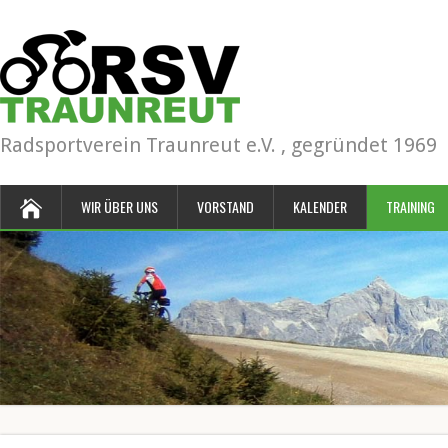
Radsportverein Traunreut e.V. , gegründet 1969
WIR ÜBER UNS
VORSTAND
KALENDER
TRAINING